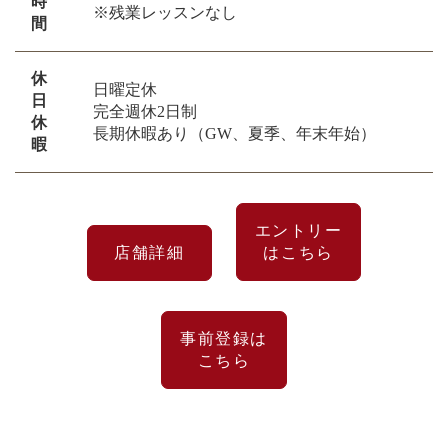
時
※残業レッスンなし
間
休
日曜定休
日
完全週休2日制
休
長期休暇あり（GW、夏季、年末年始）
暇
エントリー
店舗詳細
はこちら
事前登録は
こちら