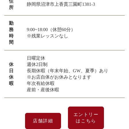
住
静岡県沼津市上香貫三園町1381-3
所
勤
務
9:00~18:00（休憩60分）
時
※残業レッスンなし
間
日曜定休
休
週休2日制
日
長期休暇（年末年始、GW、夏季）あり
休
※お店自体がお休みとなります
暇
年次有給休暇
産前・産後休暇
エントリー
店舗詳細
はこちら