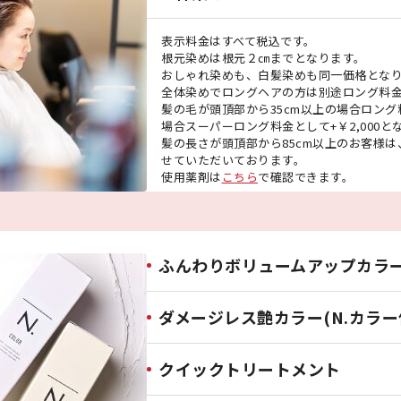
表示料金はすべて税込です。
根元染めは根元２㎝までとなります。
おしゃれ染めも、白髪染めも同一価格とな
全体染めでロングヘアの方は別途ロング料
髪の毛が頭頂部から35cm以上の場合ロング料
場合スーパーロング料金として+￥2,000と
髪の長さが頭頂部から85cm以上のお客様
せていただいております。
使用薬剤は
こちら
で確認できます。
ふんわりボリュームアップカラ
ダメージレス艶カラー(N.カラー
クイックトリートメント