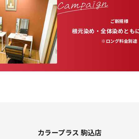
ご新規様
根元染め・全体染めともに
※ロング料金別途
カラープラス 駒込店