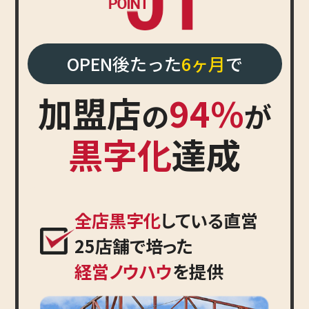
OPEN後たった
6ヶ月
で
加盟店
94%
の
が
黒字化
達成
全店黒字化
している直営
25店舗で培った
経営ノウハウ
を提供