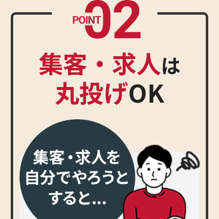
集客・求人
は
丸投げ
OK