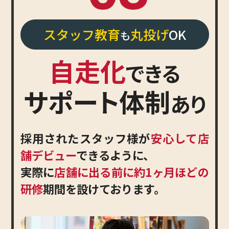
スタッフ教育
丸投げ
OK
も
自走化
できる
サポート体制
あり
採用されたスタッフ様が
安心して店
舗デビュー
できるように、
実際に
店舗に出る前に約1ヶ月ほどの
研修
期間を設けております。