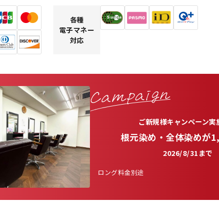
各種
電子マネー
対応
ご新規様キャンペーン実
根元染め・全体染めが1,
2026/8/31まで
ロング料金別途