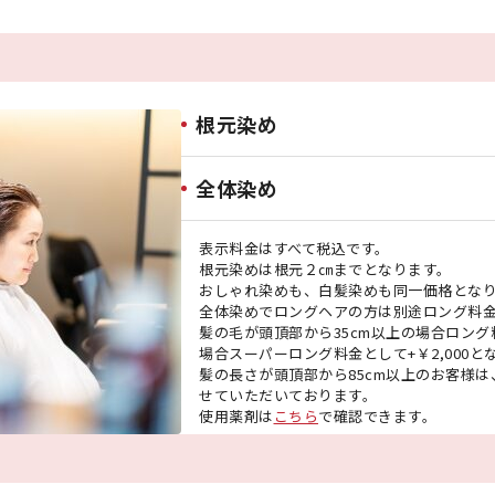
根元染め
全体染め
表示料金はすべて税込です。
根元染めは根元２㎝までとなります。
おしゃれ染めも、白髪染めも同一価格とな
全体染めでロングヘアの方は別途ロング料
髪の毛が頭頂部から35cm以上の場合ロング料
場合スーパーロング料金として+￥2,000と
髪の長さが頭頂部から85cm以上のお客様
せていただいております。
使用薬剤は
こちら
で確認できます。