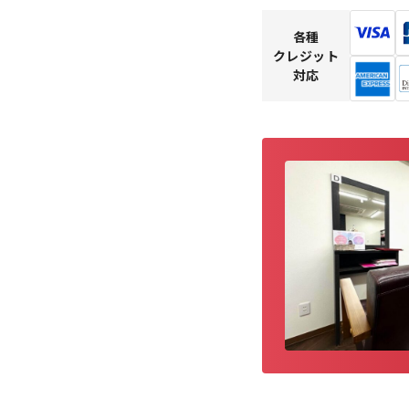
各種
クレジット
対応