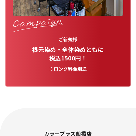
ご新規様
根元染め・全体染めともに
税込1500円！
※ロング料金別途
カラープラス船橋店