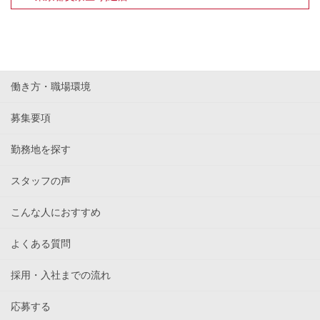
諸手
通勤手当（上限10,000円/月）
当
役職手当7,000円/月（役職就任時より支給）
スタッフ紹介手当あり
昇給
-
働き方・職場環境
賞与
-
募集要項
勤務地を探す
勤務
東京都練馬区錦2丁目11-7 CUBEビル
地
スタッフの声
9:00~16:30（休憩45分）
こんな人におすすめ
勤務
時間
※フルタイムの方も歓迎！
※残業レッスンなし
よくある質問
採用・入社までの流れ
日曜定休
長期休暇取得可能
休
応募する
年次有給休暇
日・