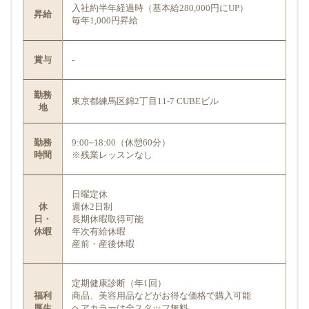
入社約半年経過時（基本給280,000円にUP）
昇給
毎年1,000円昇給
賞与
-
勤務
東京都練馬区錦2丁目11-7 CUBEビル
地
勤務
9:00~18:00（休憩60分）
時間
※残業レッスンなし
日曜定休
休
週休2日制
日・
長期休暇取得可能
休暇
年次有給休暇
産前・産後休暇
定期健康診断（年1回）
福利
商品、美容用品などがお得な価格で購入可能
厚生
ヘアカラーは全スタッフ無料