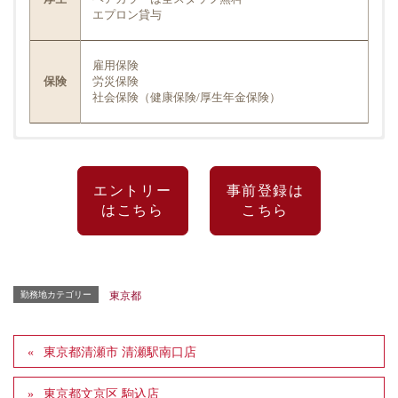
エプロン貸与
雇用保険
保険
労災保険
社会保険（健康保険/厚生年金保険）
応募
美容師免許をお持ちの方（実務経験やブランクの
資格
有無は問いません）
エントリー
事前登録は
はこちら
こちら
①カウンセリング ②カラーリング ③シャンプ
業務
ー
内容
※その他に付随する美容業務
※カット、パーマ、ブローは一切行いません
勤務地カテゴリー
東京都
時給1,500円~
給与
※土曜、祝日は時給50円UP
東京都清瀬市 清瀬駅南口店
東京都文京区 駒込店
所定休日手当（土曜、祝日は時給50円アップ）