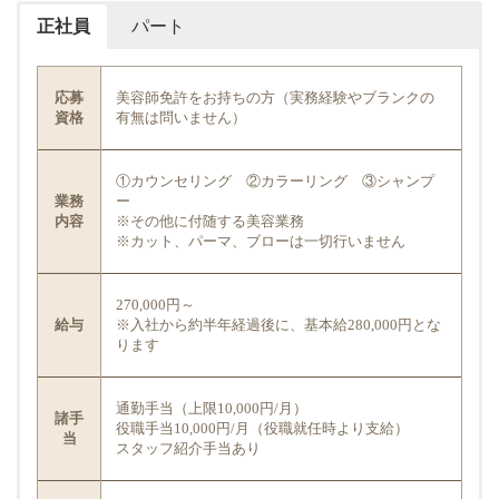
正社員
パート
応募
美容師免許をお持ちの方（実務経験やブランクの
資格
有無は問いません）
①カウンセリング ②カラーリング ③シャンプ
業務
ー
内容
※その他に付随する美容業務
※カット、パーマ、ブローは一切行いません
270,000円～
給与
※入社から約半年経過後に、基本給280,000円とな
ります
通勤手当（上限10,000円/月）
諸手
役職手当10,000円/月（役職就任時より支給）
当
スタッフ紹介手当あり