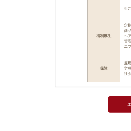
※
定
商
福利厚生
ヘ
管
エ
雇
保険
労
社
応募資格
美
①
業務内容
※
※