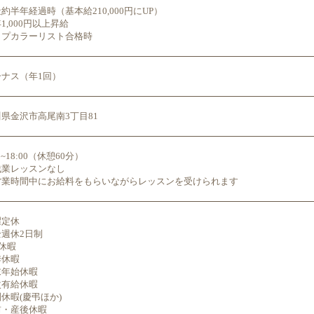
約半年経過時（基本給210,000円にUP）
1,000円以上昇給
ップカラーリスト合格時
ーナス（年1回）
県金沢市高尾南3丁目81
00~18:00（休憩60分）
残業レッスンなし
営業時間中にお給料をもらいながらレッスンを受けられます
曜定休
週休2日制
休暇
季休暇
末年始休暇
次有給休暇
休暇(慶弔ほか)
前・産後休暇