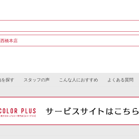
1,100円～1,150円
定休日手当（土曜、祝日は時給50円アップ）
手当（上限10,000円/月）
タッフ紹介手当
原西橋本店
職手当（役職就任時より支給）
ップカラーリスト合格時
（年1回）
地を探す
スタッフの声
こんな人におすすめ
よくある質問
県金沢市高尾南3丁目81
00~16:30（休憩45分）
勤務時間は相談可能です
残業レッスンなし
営業時間中にお給料をもらいながらレッスンを受けられます