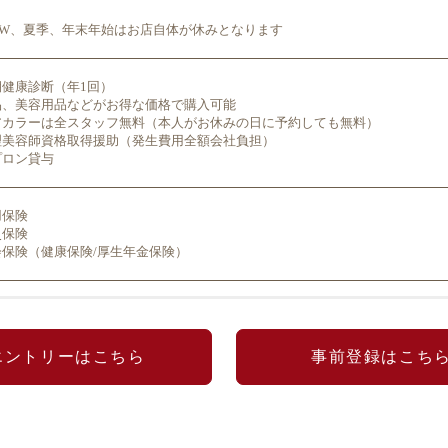
GW、夏季、年末年始はお店自体が休みとなります
期健康診断（年1回）
品、美容用品などがお得な価格で購入可能
アカラーは全スタッフ無料（本人がお休みの日に予約しても無料）
理美容師資格取得援助（発生費用全額会社負担）
プロン貸与
用保険
災保険
会保険（健康保険/厚生年金保険）
容師免許をお持ちの方（実務経験やブランクの有無は問いません）
エントリーはこちら
事前登録はこち
カウンセリング ②カラーリング ③シャンプー
その他に付随する美容業務
カット、パーマ、ブローは一切行いません