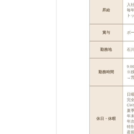
入社
昇給
毎年
ト
賞与
ボ
勤務地
石川
9:
勤務時間
※
→
日
完全
GW
夏
年
休日・休暇
年
特別
産