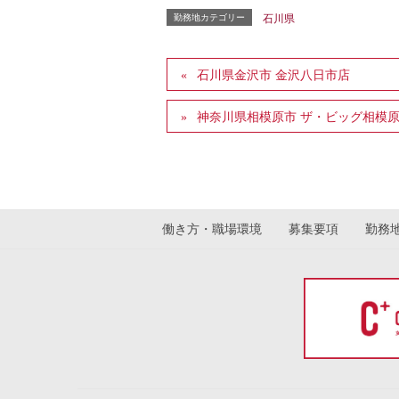
勤務地カテゴリー
石川県
給与
時給
所
石川県金沢市 金沢八日市店
通勤
諸手当
ス
神奈川県相模原市 ザ・ビッグ相模
役
昇給
ト
賞与
寸志
働き方・職場環境
募集要項
勤務
勤務地
石川
9:
※
勤務時間
※
→