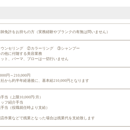
容師免許をお持ちの方（実務経験やブランクの有無は問いません）
カウンセリング ②カラーリング ③シャンプー
その他に付随する美容業務
カット、パーマ、ブローは一切行いません
,000円～210,000円
社から約半年経過後に、基本給210,000円となります
手当（上限10,000円/月）
タッフ紹介手当
職手当（役職就任時より支給）
閉店作業などで残業となった場合は残業代を支給致します