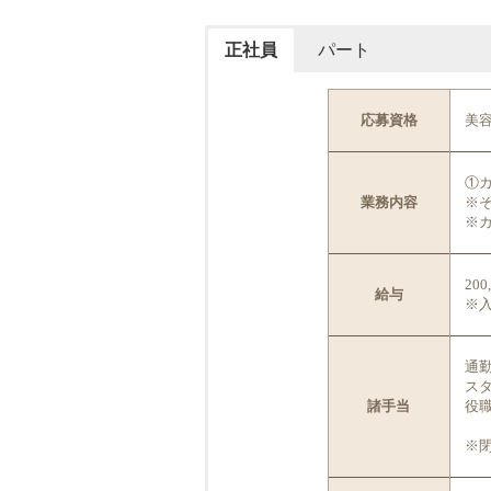
正社員
パート
応募資格
美
①
業務内容
※
※
200
給与
※入
通勤
ス
諸手当
役
※