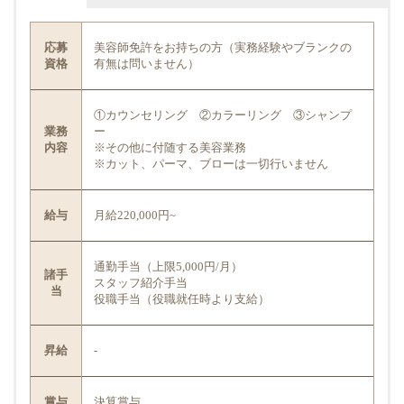
応募
美容師免許をお持ちの方（実務経験やブランクの
資格
有無は問いません）
①カウンセリング ②カラーリング ③シャンプ
業務
ー
内容
※その他に付随する美容業務
※カット、パーマ、ブローは一切行いません
給与
月給220,000円~
通勤手当（上限5,000円/月）
諸手
スタッフ紹介手当
当
役職手当（役職就任時より支給）
昇給
-
賞与
決算賞与