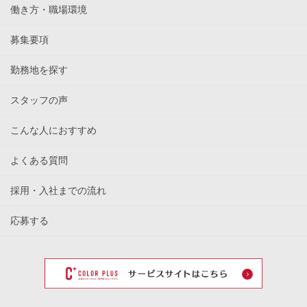
働き方・職場環境
賞与
募集要項
勤務
愛知県安城市緑町1丁目17番地11
地
勤務地を探す
スタッフの声
9:00~16:30（休憩45分）
勤務
※勤務時間は相談可能です
時間
こんな人におすすめ
※残業レッスンなし
よくある質問
日曜定休
採用・入社までの流れ
長期休暇あり（年末年始、GW、夏季） ※お子さん
休
のお熱などでの急なお休み対応可能
日・
※シフト制で休みの希望が出せます
応募する
休暇
ぜひご希望の勤務条件をご相談ください
商品、美容用品などがお得な価格で購入可能
福利
ヘアカラー全スタッフ無料
厚生
エプロン貸与