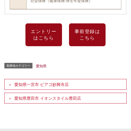
社会保険（健康保険/厚生年金保険）
応募
美容師免許をお持ちの方（実務経験やブランクの
資格
有無は問いません）
エントリー
事前登録は
はこちら
こちら
①カウンセリング ②カラーリング ③シャンプ
業務
ー
内容
※その他に付随する美容業務
※カット、パーマ、ブローは一切行いません
勤務地カテゴリー
愛知県
時給1,150円～1,200円
給与
※土曜、祝日は時給50円UP
愛知県一宮市 ピアゴ妙興寺店
愛知県豊田市 イオンスタイル豊田店
通勤手当（上限5,000円/月）
諸手
所定休日手当（土曜、祝日：時給50円UP）
当
スタッフ紹介手当
役職手当（役職就任時より支給）
昇給