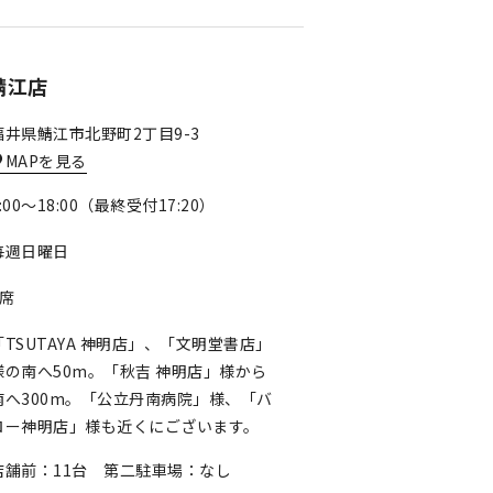
鯖江店
福井県鯖江市北野町2丁目9-3
MAPを見る
:00～18:00（最終受付17:20）
毎週日曜日
3席
「TSUTAYA 神明店」、「文明堂書店」
様の南へ50m。「秋吉 神明店」様から
南へ300m。「公立丹南病院」様、「バ
ロー神明店」様も近くにございます。
店舗前：11台 第二駐車場：なし